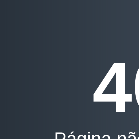
4
Página nã