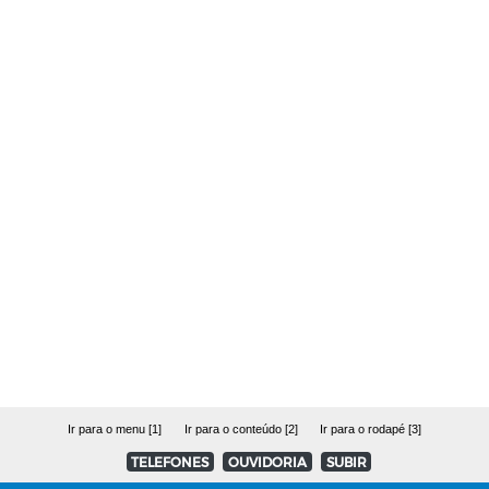
Ir para o menu [1]
Ir para o conteúdo [2]
Ir para o rodapé [3]
TELEFONES
OUVIDORIA
SUBIR