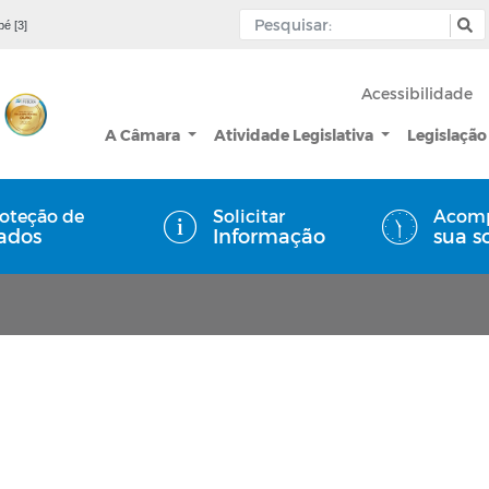
pé [3]
Acessibilidade
A Câmara
Atividade Legislativa
Legislação
oteção de
Solicitar
Acom
ados
Informação
sua s