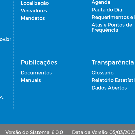
Agenda
Localização
Pauta do Dia
Vereadores
Requerimentos e
Mandatos
Atas e Pontos de
Frequência
ov.br
Publicações
Transparência 
Documentos
Glossário
Manuais
Relatório Estatíst
Dados Abertos
A.
Versão do Sistema: 6.0.0
Data da Versão: 05/03/202