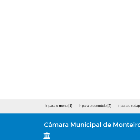
Ir para o menu [1]
Ir para o conteúdo [2]
Ir para o rodap
Câmara Municipal de Monteir