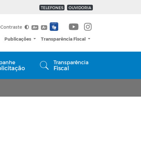
TELEFONES
OUVIDORIA
Contraste
A+
A-
Publicações
Transparência Fiscal
panhe
Transparência
olicitação
Fiscal