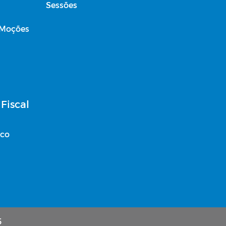
Sessões
 Moções
Fiscal
ico
5