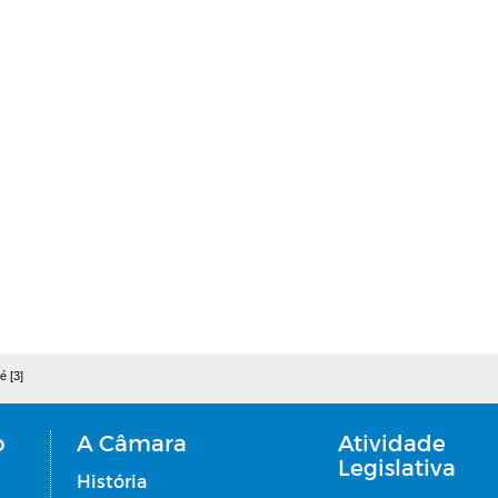
é [3]
o
A Câmara
Atividade
Legislativa
História