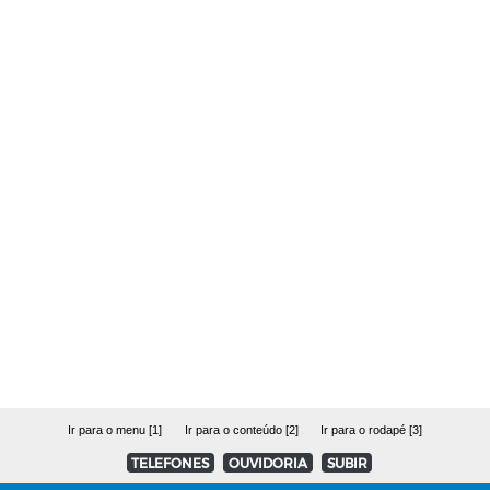
Ir para o menu [1]
Ir para o conteúdo [2]
Ir para o rodapé [3]
TELEFONES
OUVIDORIA
SUBIR