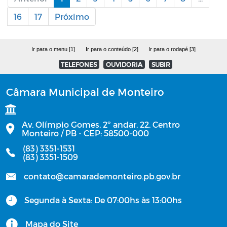
16
17
Próximo
Ir para o menu [1]
Ir para o conteúdo [2]
Ir para o rodapé [3]
TELEFONES
OUVIDORIA
SUBIR
Câmara Municipal de Monteiro
Av. Olímpio Gomes, 2º andar, 22, Centro
Monteiro / PB - CEP: 58500-000
(83) 3351-1531
(83) 3351-1509
contato@camarademonteiro.pb.gov.br
Segunda à Sexta: De 07:00hs às 13:00hs
Mapa do Site