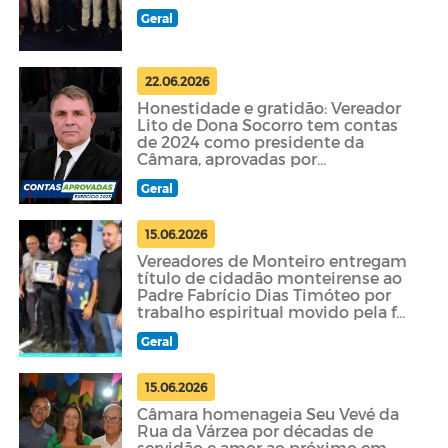
Geral
22.06.2026
Honestidade e gratidão: Vereador
Lito de Dona Socorro tem contas
de 2024 como presidente da
Câmara, aprovadas por
unanimidade pelo TCE-PB
Geral
15.06.2026
Vereadores de Monteiro entregam
título de cidadão monteirense ao
Padre Fabrício Dias Timóteo por
trabalho espiritual movido pela fé
e pelo louvor
Geral
15.06.2026
Câmara homenageia Seu Vevé da
Rua da Várzea por décadas de
servidão e amor ao próximo em