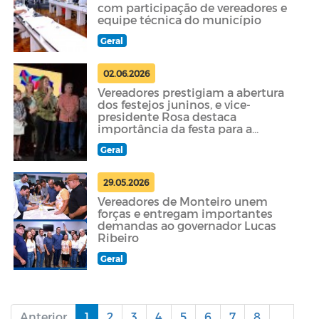
com participação de vereadores e
equipe técnica do município
Geral
02.06.2026
Vereadores prestigiam a abertura
dos festejos juninos, e vice-
presidente Rosa destaca
importância da festa para a
economia local
Geral
29.05.2026
Vereadores de Monteiro unem
forças e entregam importantes
demandas ao governador Lucas
Ribeiro
Geral
Anterior
1
2
3
4
5
6
7
8
...