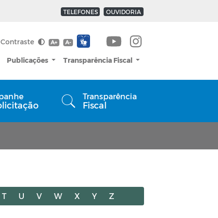
TELEFONES
OUVIDORIA
Contraste
A+
A-
Publicações
Transparência Fiscal
panhe
Transparência
olicitação
Fiscal
T
U
V
W
X
Y
Z