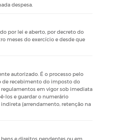
nada despesa.
o por lei e aberto, por decreto do
tro meses do exercício e desde que
nte autorizado. É o processo pelo
ato de recebimento do imposto do
e regulamentos em vigor sob imediata
bê-los e guardar o numerário
u indireta (arrendamento, retenção na
 bens e direitos pendentes ou em