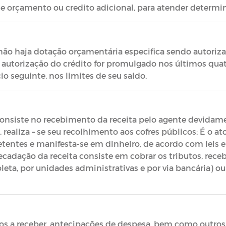
de orçamento ou credito adicional, para atender determi
não haja dotação orçamentária especifica sendo autorizad
e autorização do crédito for promulgado nos últimos qua
io seguinte, nos limites de seu saldo.
consiste no recebimento da receita pelo agente devidame
 realiza – se seu recolhimento aos cofres públicos; É o 
etentes e manifesta-se em dinheiro, de acordo com leis 
rrecadação da receita consiste em cobrar os tributos, rece
oleta, por unidades administrativas e por via bancária) o
sos a receber, antecipações de despesa, bem como outros