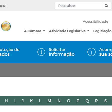
pé [3]
Acessibilidade
A Câmara
Atividade Legislativa
Legislação
oteção de
Solicitar
Acom
ados
Informação
sua s
H
I
J
K
L
M
N
O
P
Q
R
S