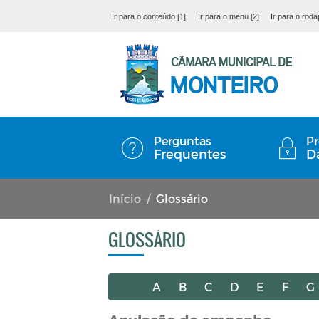
Ir para o conteúdo [1]
Ir para o menu [2]
Ir para o roda
Perguntas
Pr
Frequentes
D
Início
Glossário
GLOSSÁRIO
A
B
C
D
E
F
G