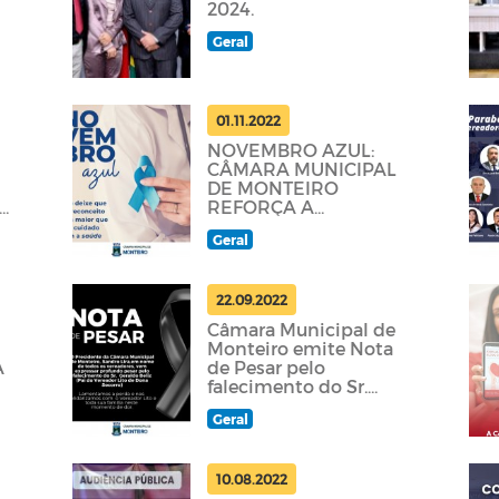
,
2024.
Geral
01.11.2022
NOVEMBRO AZUL:
CÂMARA MUNICIPAL
DE MONTEIRO
REFORÇA A
IMPORTÂNCIA DA
Geral
PREVENÇÃO AO
CÂNCER DE
PRÓSTATA
22.09.2022
Câmara Municipal de
Monteiro emite Nota
A
de Pesar pelo
falecimento do Sr.
Geraldo Beliz, Pai do
Geral
Vereador e 2°
Secretário
10.08.2022