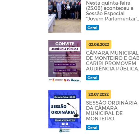
Nesta quinta-feira
(25.08) aconteceu a
Sessão Especial
“Jovem Parlamentar”
na Câmara Municipal
Geral
de Monteiro, em
alusão às
02.08.2022
CÂMARA MUNICIPAL
DE MONTEIRO E OA
CARIRI PROMOVEM
AUDIÊNCIA PÚBLICA
SOBRE VIOLÊNCIA
Geral
CONTRA A MULHER
20.07.2022
SESSÃO ORDINÁRIA
DA CÂMARA
MUNICIPAL DE
MONTEIRO.
Geral