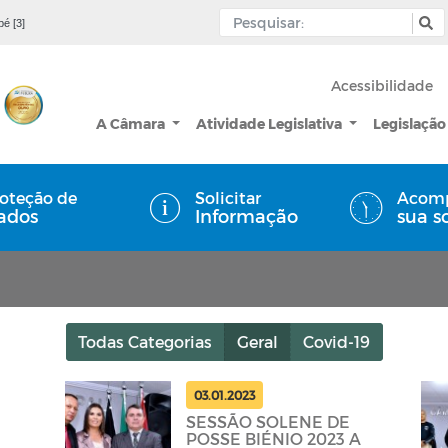
pé [3]
Acessibilidade
A Câmara
Atividade Legislativa
Legislação
oteção de
Solicitar
Acom
ados
Informação
sua s
Todas Categorias
Geral
Covid-19
03.01.2023
SESSÃO SOLENE DE
POSSE BIÉNIO 2023 A