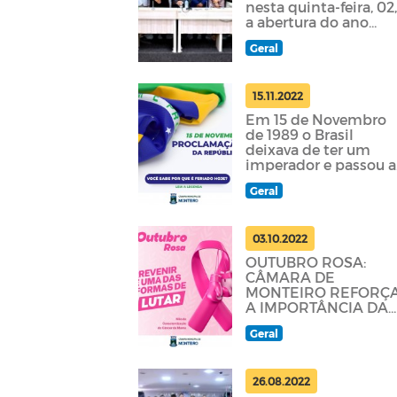
nesta quinta-feira, 02
a abertura do ano
legislativo
Geral
15.11.2022
Em 15 de Novembro
de 1989 o Brasil
deixava de ter um
imperador e passou a
ser uma República.
Geral
03.10.2022
OUTUBRO ROSA:
CÂMARA DE
MONTEIRO REFORÇ
A IMPORTÂNCIA DA
PREVENÇÃO DO
Geral
CÂNCER DE MAMA
26.08.2022