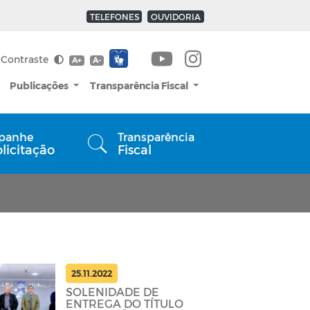
TELEFONES
OUVIDORIA
Contraste
A+
A-
Publicações
Transparência Fiscal
panhe
Transparência
olicitação
Fiscal
25.11.2022
SOLENIDADE DE
ENTREGA DO TÍTULO