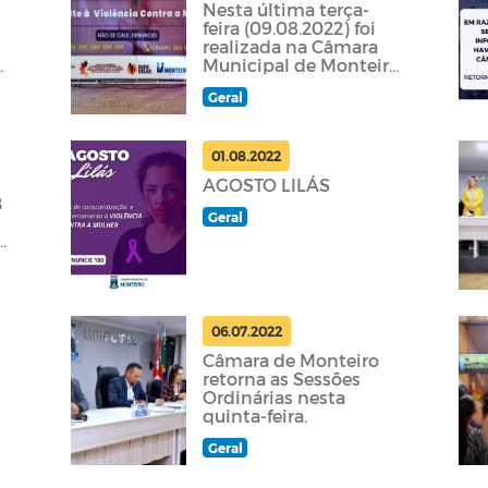
Nesta última terça-
feira (09.08.2022) foi
realizada na Câmara
Municipal de Monteiro
uma Audiência
Geral
Pública
01.08.2022
AGOSTO LILÁS
B
Geral
06.07.2022
Câmara de Monteiro
retorna as Sessões
Ordinárias nesta
quinta-feira.
Geral