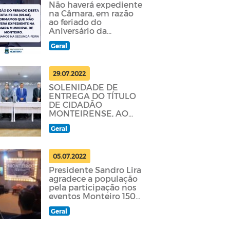
Não haverá expediente
na Câmara, em razão
ao feriado do
Aniversário da
Fundação do Estado
Geral
da Paraíba.
29.07.2022
SOLENIDADE DE
ENTREGA DO TÍTULO
DE CIDADÃO
MONTEIRENSE, AO
JOVEM HISTORIADOR
Geral
E POETA ABRAÃO
ANASTÁCIO
05.07.2022
Presidente Sandro Lira
agradece a população
pela participação nos
eventos Monteiro 150
anos.
Geral