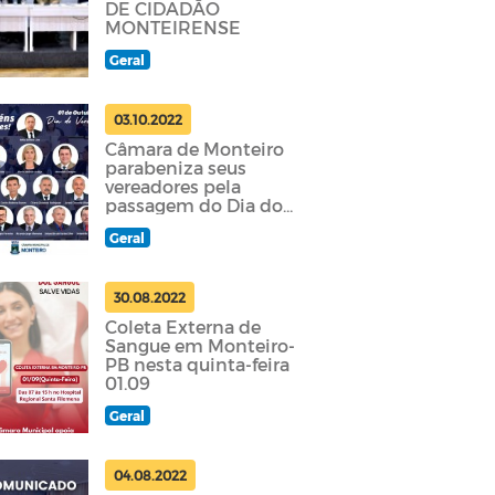
DE CIDADÃO
MONTEIRENSE
Geral
03.10.2022
Câmara de Monteiro
parabeniza seus
vereadores pela
passagem do Dia do
Vereador
Geral
30.08.2022
Coleta Externa de
Sangue em Monteiro-
PB nesta quinta-feira
01.09
Geral
04.08.2022