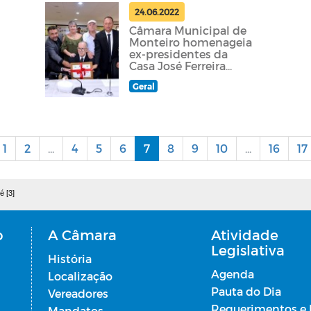
24.06.2022
Câmara Municipal de
Monteiro homenageia
ex-presidentes da
Casa José Ferreira
Tomé.
Geral
1
2
...
4
5
6
7
8
9
10
...
16
17
é [3]
o
A Câmara
Atividade
Legislativa
História
Agenda
Localização
Pauta do Dia
Vereadores
Requerimentos e
Mandatos