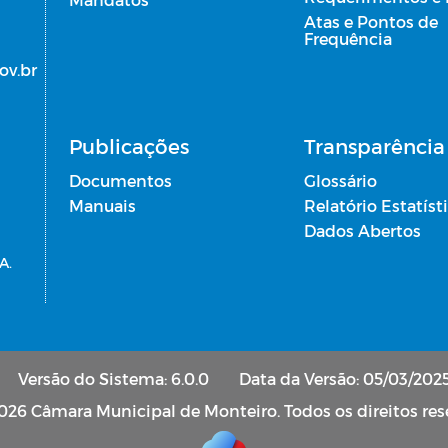
Atas e Pontos de
Frequência
ov.br
Publicações
Transparência 
Documentos
Glossário
Manuais
Relatório Estatíst
Dados Abertos
A.
Versão do Sistema: 6.0.0
Data da Versão: 05/03/202
026 Câmara Municipal de Monteiro. Todos os direitos res