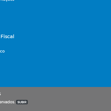
Fiscal
ico
5
ervados.
SUBIR