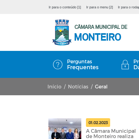
Ir para o conteúdo [1]
Ir para o menu [2]
Ir para o roda
Perguntas
Pr
Frequentes
D
Início
Notícias
Geral
01.02.2023
A Câmara Municipal
de Monteiro realiza