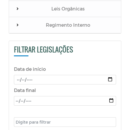
Leis Orgânicas
Regimento Interno
Leis Municipais
FILTRAR LEGISLAÇÕES
Leis Complementares
Data de início
Decreto Legislativo
Lei de Diretrizes Orçamentárias - LDO
Data final
Lei Orçamentária Anual - LOA
PPA - Plano Plurianual