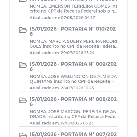
NOMEA, EMERSON FERREIRA GOMES ins
crito no CPF da Receita Federal sob o n°
Portarias ano 2021
XXXXXXXXXXpara exercer o cargo em c
Atualizado em: 07/08/2026 04:37
omissão de ASSESSOR PARLAMENTAR.
15/01/2026 - PORTARIA Nº 010/202
Constituição Federal
6
NOMEA, MÁRCIA SUENY PEREIRA RODRI
GUES inscrito no CPF da Receita Federal
Código de Proteção e Defesa do
sob o n° XXXXXXXXXX para exercer o ca
Atualizado em: 29/07/2026 23:24
Consumidor
rgo_em comissão de ASSESSOR PARLA
MENTAR.
15/01/2026 - PORTARIA Nº 009/202
6
Resolução 2017
NOMEA, JOSÉ WELLINGTON DE ALMEIDA
QUINTANS inscrito no CPF da Receita Fe
deral sob o nº XXXXXXXXX-XX, para exe
Resolução 2011
Atualizado em: 28/07/2026 10:43
rcer o cargo em comissão de ASSESSOR
PARLAMENTAR.
15/01/2026 - PORTARIA Nº 008/202
6
Resolução 2020
NOMEA, JOSÉ MARCONI PEREIRA DE AN
DRADE, inscrito no CPF da Receita Feder
al sob o nº XXXXXXXXX, para exercer o c
Resolução 2022
Atualizado em: 17/07/2026 03:23
argo em comissão de ASSESSOR PARLA
MENTAR.
15/01/2026 - PORTARIA Nº 007/202