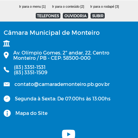
Projetos de decreto
Ir para o menu [1]
Ir para o conteúdo [2]
Ir para o rodapé [3]
TELEFONES
OUVIDORIA
SUBIR
Projetos de resolução
Câmara Municipal de Monteiro
RESOLUÇÃO 2024
Av. Olímpio Gomes, 2º andar, 22, Centro
Projetos de lei do Poder Executivo
Monteiro / PB - CEP: 58500-000
(83) 3351-1531
Decretos
(83) 3351-1509
contato@camarademonteiro.pb.gov.br
Portarias ano 2022
Segunda à Sexta: De 07:00hs às 13:00hs
Mapa do Site