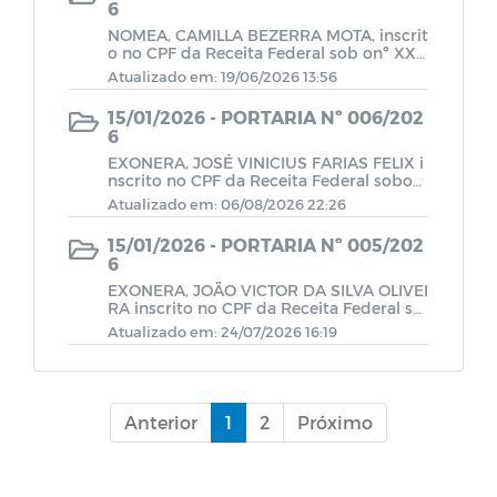
Portarias ano 2023
6
NOMEA, CAMILLA BEZERRA MOTA, inscrit
o no CPF da Receita Federal sob onº XXX
Portarias 2025
XXXXX, para exercer o cargo em comiss
Atualizado em: 19/06/2026 13:56
ão de ASSESSOR PARLAMENTAR.
15/01/2026 - PORTARIA Nº 006/202
Resolução 2025
6
EXONERA, JOSÉ VINICIUS FARIAS FELIX i
nscrito no CPF da Receita Federal sobon°
Projetos de Lei
XXXXXXXXXX para exercer o cargo em c
Atualizado em: 06/08/2026 22:26
omissão de ASSESSOR PARLAMENTAR.
15/01/2026 - PORTARIA Nº 005/202
Resolução 2023
6
EXONERA, JOÃO VICTOR DA SILVA OLIVEI
RA inscrito no CPF da Receita Federal so
Leis Municipais 2022
b on° XXXXXXXX, para exercer o cargo e
Atualizado em: 24/07/2026 16:19
m comissão de ASSESSOR PARLAMENTA
R QPC DAI 03.
Leis Municipais 2023
Anterior
1
2
Próximo
Indicações