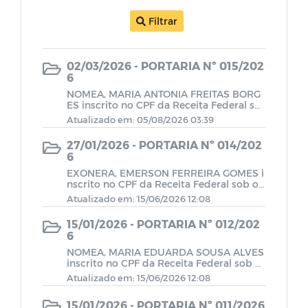
Plano Diretor de Monteiro
Filtrar
Portarias
02/03/2026 - PORTARIA Nº 015/202
6
NOMEA, MARIA ANTONIA FREITAS BORG
Padrão Remuneratório - Vereadores
ES inscrito no CPF da Receita Federal so
b o N° xxx.xxx.xxx-xx para exercer o carg
Atualizado em: 05/08/2026 03:39
o em comissão de ASSESSOR PARLAME
Padrão Remuneratório - Servidores
NTAR.
27/01/2026 - PORTARIA Nº 014/202
6
EXONERA, EMERSON FERREIRA GOMES i
Regulamentação das Diárias
nscrito no CPF da Receita Federal sob o
N° xxx.xxx.xxx-xx para exercer o cargo e
Atualizado em: 15/06/2026 12:08
m comissão de ASSESSOR PARLAMENTA
Certidões de Leis Sancionadas
R.
15/01/2026 - PORTARIA Nº 012/202
6
Código de Postura e de Atividades
NOMEA, MARIA EDUARDA SOUSA ALVES
inscrito no CPF da Receita Federal sob o
Urbanas do Município de Monteiro-PB.
n° XXXXXXXXXX para exercer o cargo _e
Atualizado em: 15/06/2026 12:08
m comissão ASSESSOR PARLAMENTAR.
LGPD
15/01/2026 - PORTARIA Nº 011/2026