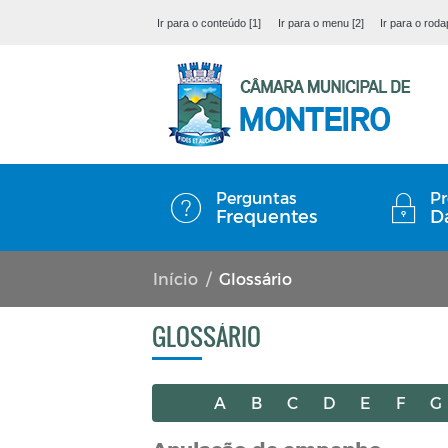
Ir para o conteúdo [1]
Ir para o menu [2]
Ir para o roda
Perguntas
Pr
Frequentes
D
Início
Glossário
GLOSSÁRIO
A
B
C
D
E
F
G