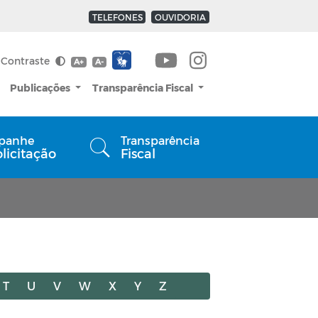
TELEFONES
OUVIDORIA
Contraste
A+
A-
Publicações
Transparência Fiscal
panhe
Transparência
olicitação
Fiscal
T
U
V
W
X
Y
Z