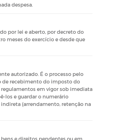
nada despesa.
o por lei e aberto, por decreto do
tro meses do exercício e desde que
nte autorizado. É o processo pelo
ato de recebimento do imposto do
e regulamentos em vigor sob imediata
bê-los e guardar o numerário
u indireta (arrendamento, retenção na
 bens e direitos pendentes ou em