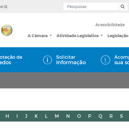
pé [3]
Acessibilidade
A Câmara
Atividade Legislativa
Legislação
oteção de
Solicitar
Acom
ados
Informação
sua s
H
I
J
K
L
M
N
O
P
Q
R
S