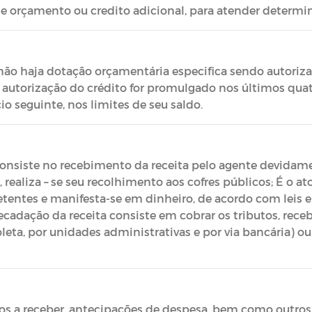
de orçamento ou credito adicional, para atender determi
não haja dotação orçamentária especifica sendo autorizad
e autorização do crédito for promulgado nos últimos qua
io seguinte, nos limites de seu saldo.
consiste no recebimento da receita pelo agente devidame
 realiza – se seu recolhimento aos cofres públicos; É o 
etentes e manifesta-se em dinheiro, de acordo com leis 
rrecadação da receita consiste em cobrar os tributos, rece
oleta, por unidades administrativas e por via bancária) o
sos a receber, antecipações de despesa, bem como outros