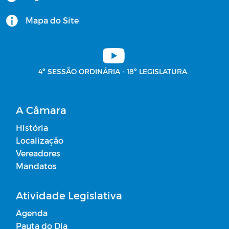
Comissões - 2025
Mapa do Site
Vetos
Plano Municipal de Contingência do
4º SESSÃO ORDINÁRIA - 18º LEGISLATURA.
COVID-19
Livros Digitais
A Câmara
História
Editais
Localização
Vereadores
Horários Funcionários
Mandatos
Mensário oficial
Atividade Legislativa
Agenda
Concurso Público
Pauta do Dia