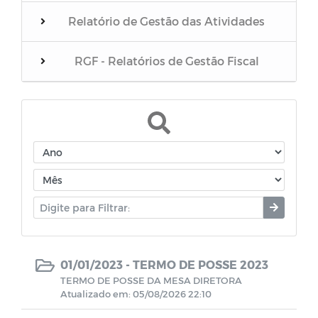
Relatório de Gestão das Atividades
RGF - Relatórios de Gestão Fiscal
Convênios / Acordos / Transferências
Terceirizados
Estagiários
Parecer do Poder Legislativo sobre as
contas do Poder Executivo
01/01/2023 -
TERMO DE POSSE 2023
Projetos Sancionados
TERMO DE POSSE DA MESA DIRETORA
Atualizado em: 05/08/2026 22:10
Julgamento das contas pelo TCE/PB