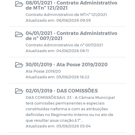
08/01/2021 -
Contrato Administrativo
de MTnº 121/2021
Contratos Administrativos - Ano de
Contrato Administrativo de MTnº 121/2021
2022
Atualizado em: 06/08/2026 09:59
04/01/2021 -
Contrato Administrativo
Registro de Competências da Câmara
de nº 007/2021
Municipal de Monteiro.
Contrato Administrativo de nº 007/2021
Atualizado em: 04/08/2026 06:11
Estrutura Organizacional
30/01/2019 -
Ata Posse 2019/2020
Ata Posse 2019/20
Missão, Visão e Valores
Atualizado em: 05/08/2026 18:22
02/01/2019 -
DAS COMISSÕES
Comissão Permanente de Licitação
DAS COMISSÕESArt. 23 - A Câmara Municipal
terá comissões permanentes e especiais
Concursos e Seleções públicas
constituídas naforma e com as atribuições
definidas no Regimento Interno ou no ato de
que resultar asua criação.§ 1º...
Verbas Indenizatórias
Atualizado em: 05/08/2026 03:04