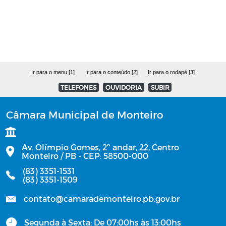
Manuais
Contratos Administrativos - Ano de
2025
Ir para o menu [1]
Ir para o conteúdo [2]
Ir para o rodapé [3]
OFÍCIOS
TELEFONES
OUVIDORIA
SUBIR
OBRAS
Câmara Municipal de Monteiro
PCA - Prestações de Contas Anuais
Av. Olímpio Gomes, 2º andar, 22, Centro
Monteiro / PB - CEP: 58500-000
Contratos Administrativos - Ano de
(83) 3351-1531
2023
(83) 3351-1509
Contratos Administrativos - Ano de
contato@camarademonteiro.pb.gov.br
2024
Segunda à Sexta: De 07:00hs às 13:00hs