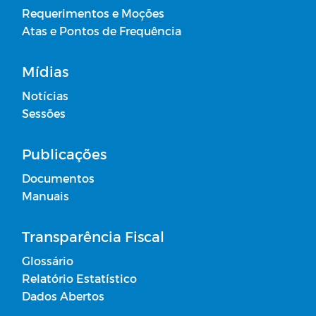
Requerimentos e Moções
Campanhas
Atas e Pontos de Frequência
Diário oficial
Mídias
Notícias
Plano Anual de Contratações - PCA
Sessões
Portal do Contribuinte
Publicações
Documentos
Contratos Administrativos - Ano de
Manuais
2026
Receitas de Transferências de
Transparência Fiscal
Duodécimos
Glossário
Relatório Estatístico
Atas de Adesões - SRP
Dados Abertos