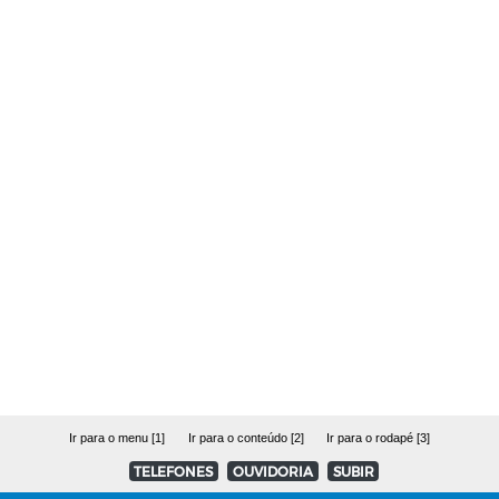
Ir para o menu [1]
Ir para o conteúdo [2]
Ir para o rodapé [3]
TELEFONES
OUVIDORIA
SUBIR