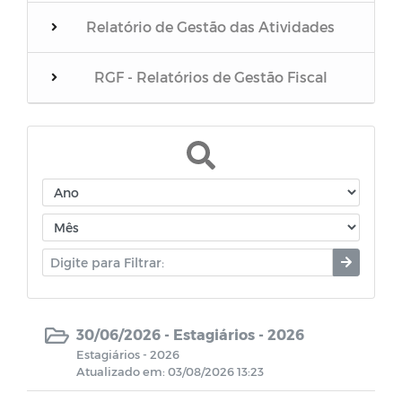
Relatório de Gestão das Atividades
RGF - Relatórios de Gestão Fiscal
Convênios / Acordos / Transferências
Terceirizados
Estagiários
Parecer do Poder Legislativo sobre as
contas do Poder Executivo
30/06/2026 -
Estagiários - 2026
Projetos Sancionados
Estagiários - 2026
Atualizado em: 03/08/2026 13:23
Julgamento das contas pelo TCE/PB