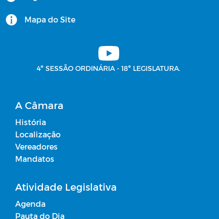
Comissões - 2025
Mapa do Site
Vetos
Plano Municipal de Contingência do
4º SESSÃO ORDINÁRIA - 18º LEGISLATURA.
COVID-19
Livros Digitais
A Câmara
História
Editais
Localização
Vereadores
Horários Funcionários
Mandatos
Mensário oficial
Atividade Legislativa
Agenda
Concurso Público
Pauta do Dia