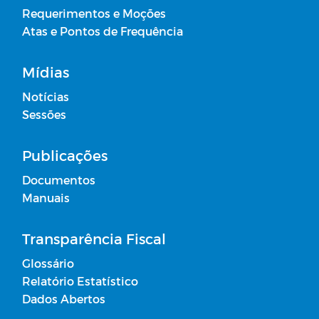
Requerimentos e Moções
Campanhas
Atas e Pontos de Frequência
Diário oficial
Mídias
Notícias
Plano Anual de Contratações - PCA
Sessões
Portal do Contribuinte
Publicações
Documentos
Contratos Administrativos - Ano de
Manuais
2026
Receitas de Transferências de
Transparência Fiscal
Duodécimos
Glossário
Relatório Estatístico
Atas de Adesões - SRP
Dados Abertos