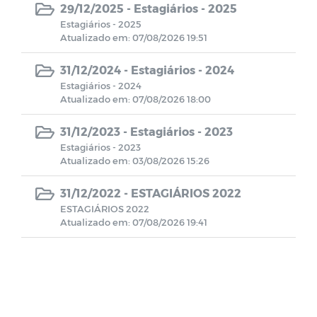
29/12/2025 -
Estagiários - 2025
Estagiários - 2025
Contratos Administrativos - Ano de
Atualizado em: 07/08/2026 19:51
2022
31/12/2024 -
Estagiários - 2024
Registro de Competências da Câmara
Estagiários - 2024
Municipal de Monteiro.
Atualizado em: 07/08/2026 18:00
31/12/2023 -
Estagiários - 2023
Estrutura Organizacional
Estagiários - 2023
Atualizado em: 03/08/2026 15:26
Missão, Visão e Valores
31/12/2022 -
ESTAGIÁRIOS 2022
ESTAGIÁRIOS 2022
Comissão Permanente de Licitação
Atualizado em: 07/08/2026 19:41
Concursos e Seleções públicas
Verbas Indenizatórias