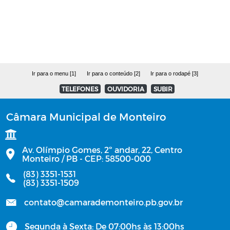
Manuais
Contratos Administrativos - Ano de
2025
Ir para o menu [1]
Ir para o conteúdo [2]
Ir para o rodapé [3]
OFÍCIOS
TELEFONES
OUVIDORIA
SUBIR
OBRAS
Câmara Municipal de Monteiro
PCA - Prestações de Contas Anuais
Av. Olímpio Gomes, 2º andar, 22, Centro
Monteiro / PB - CEP: 58500-000
Contratos Administrativos - Ano de
(83) 3351-1531
2023
(83) 3351-1509
Contratos Administrativos - Ano de
contato@camarademonteiro.pb.gov.br
2024
Segunda à Sexta: De 07:00hs às 13:00hs