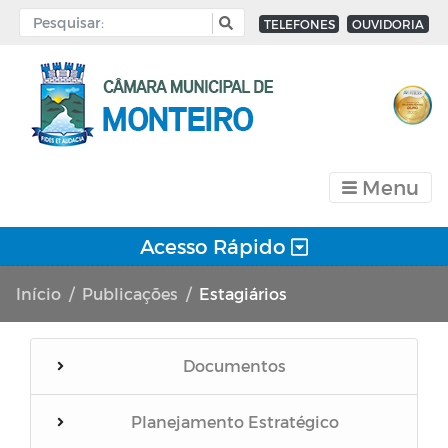
TELEFONES
OUVIDORIA
Menu
Acesso Rápido
Início
Publicações
Estagiários
Documentos
Planejamento Estratégico