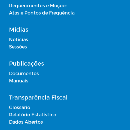
Requerimentos e Moções
Campanhas
Atas e Pontos de Frequência
Diário oficial
Mídias
Notícias
Plano Anual de Contratações - PCA
Sessões
Portal do Contribuinte
Publicações
Documentos
Contratos Administrativos - Ano de
Manuais
2026
Receitas de Transferências de
Transparência Fiscal
Duodécimos
Glossário
Relatório Estatístico
Atas de Adesões - SRP
Dados Abertos