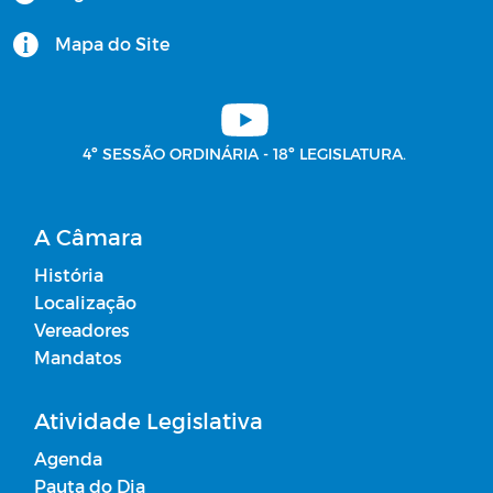
Comissões - 2025
Mapa do Site
Vetos
Plano Municipal de Contingência do
4º SESSÃO ORDINÁRIA - 18º LEGISLATURA.
COVID-19
Livros Digitais
A Câmara
História
Editais
Localização
Vereadores
Horários Funcionários
Mandatos
Mensário oficial
Atividade Legislativa
Agenda
Concurso Público
Pauta do Dia