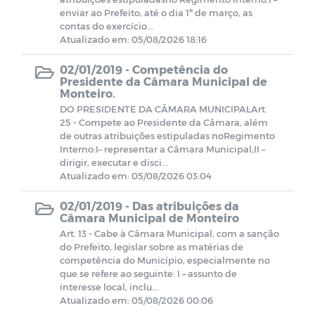
enviar ao Prefeito, até o dia 1º de março, as
contas do exercício...
Contratos Administrativos - Ano de
Atualizado em: 05/08/2026 18:16
2022
02/01/2019 -
Competência do
Presidente da Câmara Municipal de
Registro de Competências da Câmara
Monteiro.
Municipal de Monteiro.
DO PRESIDENTE DA CÂMARA MUNICIPALArt.
25 - Compete ao Presidente da Câmara, além
Estrutura Organizacional
de outras atribuições estipuladas noRegimento
Interno:I– representar a Câmara Municipal;II –
dirigir, executar e disci...
Missão, Visão e Valores
Atualizado em: 05/08/2026 03:04
02/01/2019 -
Das atribuições da
Comissão Permanente de Licitação
Câmara Municipal de Monteiro
Art. 13 - Cabe à Câmara Municipal, com a sanção
do Prefeito, legislar sobre as matérias de
Concursos e Seleções públicas
competência do Município, especialmente no
que se refere ao seguinte: I – assunto de
interesse local, inclu...
Verbas Indenizatórias
Atualizado em: 05/08/2026 00:06