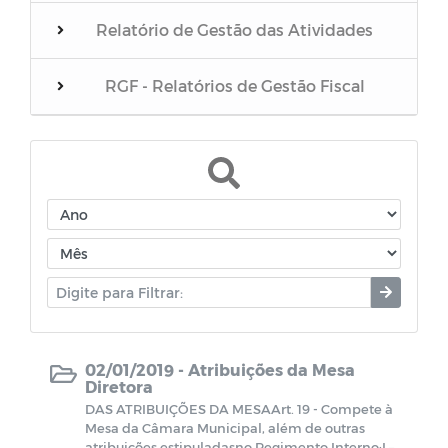
Relatório de Gestão das Atividades
RGF - Relatórios de Gestão Fiscal
Convênios / Acordos / Transferências
Terceirizados
Estagiários
Parecer do Poder Legislativo sobre as
contas do Poder Executivo
02/01/2019 -
Atribuições da Mesa
Projetos Sancionados
Diretora
DAS ATRIBUIÇÕES DA MESAArt. 19 - Compete à
Mesa da Câmara Municipal, além de outras
Julgamento das contas pelo TCE/PB
atribuições estipuladasno Regimento Interno:I –