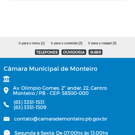
Manuais
Contratos Administrativos - Ano de
2025
Ir para o menu [1]
Ir para o conteúdo [2]
Ir para o rodapé [3]
OFÍCIOS
TELEFONES
OUVIDORIA
SUBIR
OBRAS
Câmara Municipal de Monteiro
PCA - Prestações de Contas Anuais
Av. Olímpio Gomes, 2º andar, 22, Centro
Monteiro / PB - CEP: 58500-000
Contratos Administrativos - Ano de
(83) 3351-1531
2023
(83) 3351-1509
Contratos Administrativos - Ano de
contato@camarademonteiro.pb.gov.br
2024
Segunda à Sexta: De 07:00hs às 13:00hs