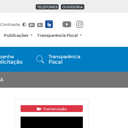
TELEFONES
OUVIDORIA
Contraste
A+
A-
Publicações
Transparência Fiscal
panhe
Transparência
olicitação
Fiscal
CA
Transmissão