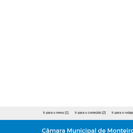
Ir para o menu [1]
Ir para o conteúdo [2]
Ir para o rodap
Câmara Municipal de Monteir