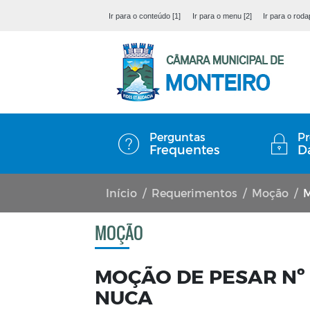
Ir para o conteúdo [1]
Ir para o menu [2]
Ir para o roda
Perguntas
Pr
Frequentes
D
Início
Requerimentos
Moção
M
MOÇÃO
MOÇÃO DE PESAR Nº 
NUCA