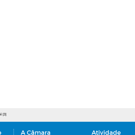
é [3]
o
A Câmara
Atividade