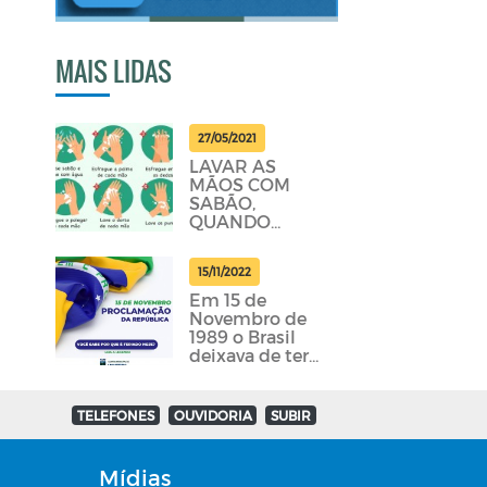
MAIS LIDAS
27/05/2021
LAVAR AS
MÃOS COM
SABÃO,
QUANDO
FEITO
CORRETAMENTE,
15/11/2022
É
FUNDAMENTAL
Em 15 de
NA LUTA
Novembro de
CONTRA A
1989 o Brasil
NOVA
deixava de ter
DOENÇA DO
um imperador
CORONAVÍRUS
e passou a ser
(COVID-19)
uma
TELEFONES
OUVIDORIA
SUBIR
República.
Mídias