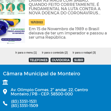
LAVAR AS MÃOS COM SABÃO,
QUANDO FEITO CORRETAMENTE, É
FUNDAMENTAL NA LUTA CONTRA A
NOVA DOENÇA DO CORONAVÍRUS
(COVID-19)
15/11/2022
Em 15 de Novembro de 1989 o Brasil
deixava de ter um imperador e passou a
ser uma República.
Ir para o menu [1]
Ir para o conteúdo [2]
Ir para o rodapé [3]
TELEFONES
OUVIDORIA
SUBIR
Câmara Municipal de Monteiro
Av. Olímpio Gomes, 2º andar, 22, Centro
Monteiro / PB - CEP: 58500-000
(83) 3351-1531
(83) 3351-1509