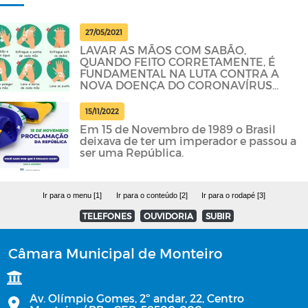
27/05/2021
LAVAR AS MÃOS COM SABÃO,
QUANDO FEITO CORRETAMENTE, É
FUNDAMENTAL NA LUTA CONTRA A
NOVA DOENÇA DO CORONAVÍRUS
(COVID-19)
15/11/2022
Em 15 de Novembro de 1989 o Brasil
deixava de ter um imperador e passou a
ser uma República.
Ir para o menu [1]
Ir para o conteúdo [2]
Ir para o rodapé [3]
TELEFONES
OUVIDORIA
SUBIR
Câmara Municipal de Monteiro
Av. Olímpio Gomes, 2º andar, 22, Centro