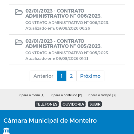
Comissões - 2025
02/01/2023 -
CONTRATO
ADMINISTRATIVO Nº 006/2023.
Vetos
CONTRATO ADMINISTRATIVO Nº 006/2023.
Atualizado em: 09/08/2026 06:26
Plano Municipal de Contingência do
02/01/2023 -
CONTRATO
COVID-19
ADMINISTRATIVO Nº 005/2023.
CONTRATO ADMINISTRATIVO Nº 005/2023.
Atualizado em: 09/08/2026 01:21
Livros Digitais
Anterior
1
2
Próximo
Editais
Horários Funcionários
Ir para o menu [1]
Ir para o conteúdo [2]
Ir para o rodapé [3]
TELEFONES
OUVIDORIA
SUBIR
Mensário oficial
Câmara Municipal de Monteiro
Concurso Público