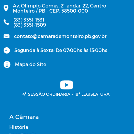
Av. Olímpio Gomes, 2º andar, 22, Centro
Monteiro / PB - CEP: 58500-000
Campanhas
(83) 3351-1531
(83) 3351-1509
Diário oficial
contato@camarademonteiro.pb.gov.br
Plano Anual de Contratações - PCA
Segunda à Sexta: De 07:00hs às 13:00hs
Portal do Contribuinte
Mapa do Site
Contratos Administrativos - Ano de
2026
4º SESSÃO ORDINÁRIA - 18º LEGISLATURA.
Receitas de Transferências de
Duodécimos
A Câmara
Atas de Adesões - SRP
História