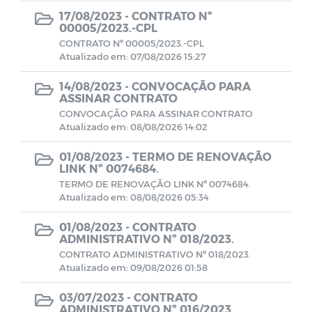
17/08/2023 -
CONTRATO Nº
00005/2023.-CPL
Contratos Administrativos - Ano de
CONTRATO Nº 00005/2023.-CPL
2022
Atualizado em: 07/08/2026 15:27
Registro de Competências da Câmara
14/08/2023 -
CONVOCAÇÃO PARA
ASSINAR CONTRATO
Municipal de Monteiro.
CONVOCAÇÃO PARA ASSINAR CONTRATO
Atualizado em: 08/08/2026 14:02
Estrutura Organizacional
01/08/2023 -
TERMO DE RENOVAÇÃO
LINK Nº 0074684.
Missão, Visão e Valores
TERMO DE RENOVAÇÃO LINK Nº 0074684.
Atualizado em: 08/08/2026 05:34
Comissão Permanente de Licitação
01/08/2023 -
CONTRATO
ADMINISTRATIVO Nº 018/2023.
Concursos e Seleções públicas
CONTRATO ADMINISTRATIVO Nº 018/2023.
Atualizado em: 09/08/2026 01:58
Verbas Indenizatórias
03/07/2023 -
CONTRATO
ADMINISTRATIVO Nº 016/2023.