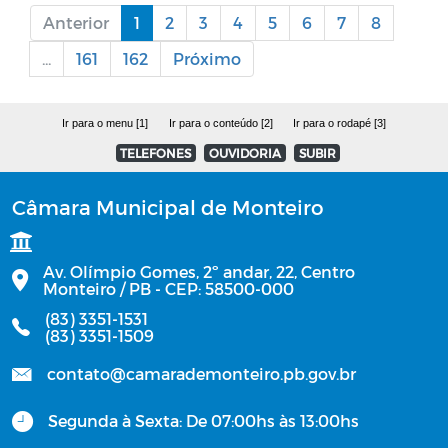
Anterior
1
2
3
4
5
6
7
8
...
161
162
Próximo
Ir para o menu [1]
Ir para o conteúdo [2]
Ir para o rodapé [3]
TELEFONES
OUVIDORIA
SUBIR
Câmara Municipal de Monteiro
Av. Olímpio Gomes, 2º andar, 22, Centro
Monteiro / PB - CEP: 58500-000
(83) 3351-1531
(83) 3351-1509
contato@camarademonteiro.pb.gov.br
Segunda à Sexta: De 07:00hs às 13:00hs