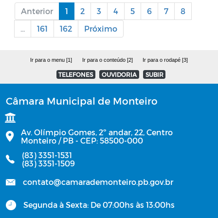
Anterior
1
2
3
4
5
6
7
8
...
161
162
Próximo
Ir para o menu [1]
Ir para o conteúdo [2]
Ir para o rodapé [3]
TELEFONES
OUVIDORIA
SUBIR
Câmara Municipal de Monteiro
Av. Olímpio Gomes, 2º andar, 22, Centro
Monteiro / PB - CEP: 58500-000
(83) 3351-1531
(83) 3351-1509
contato@camarademonteiro.pb.gov.br
Segunda à Sexta: De 07:00hs às 13:00hs