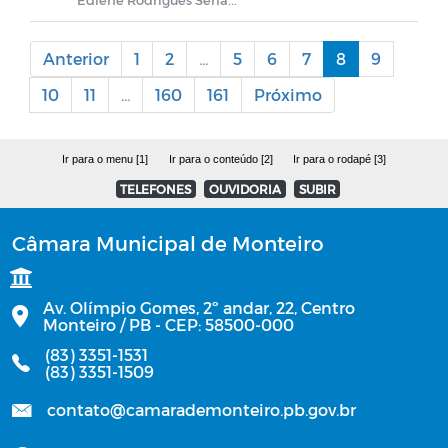
Anterior
1
2
...
5
6
7
8
9
10
11
...
160
161
Próximo
Ir para o menu [1]
Ir para o conteúdo [2]
Ir para o rodapé [3]
TELEFONES
OUVIDORIA
SUBIR
Câmara Municipal de Monteiro
Av. Olímpio Gomes, 2º andar, 22, Centro
Monteiro / PB - CEP: 58500-000
(83) 3351-1531
(83) 3351-1509
contato@camarademonteiro.pb.gov.br